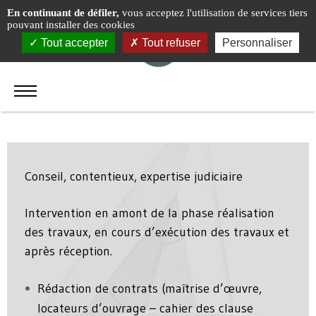
Panneau de gestion des cookies
En continuant de défiler,
Droit de la construction et
vous acceptez l'utilisation de services tiers
pouvant installer des cookies
droit de l’assurance
Tout accepter
Tout refuser
Personnaliser
construction
Conseil, contentieux, expertise judiciaire
Intervention en amont de la phase réalisation
des travaux, en cours d’exécution des travaux et
après réception.
Rédaction de contrats (maîtrise d’œuvre,
locateurs d’ouvrage – cahier des clause