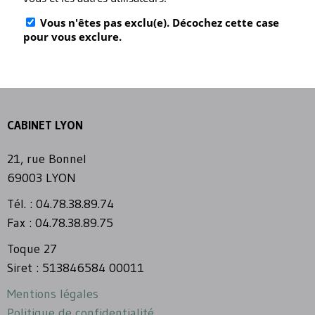
CABINET LYON
21, rue Bonnel
69003 LYON
Tél. : 04.78.38.89.74
Fax : 04.78.38.89.75
Toque 27
Siret : 513846584 00011
Mentions légales
Politique de confidentialité