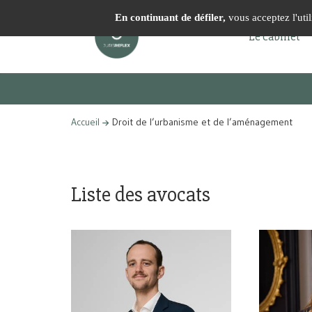
Panneau de gestion des cookies
En continuant de défiler,
vous acceptez l'util
Le cabinet
Droit 
Accueil
Droit de l’urbanisme et de l’aménagement
Liste des avocats