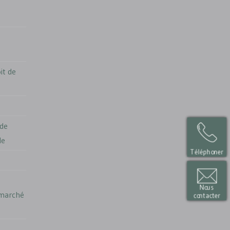
it de
 de
le
Téléphoner
Nous
marché
contacter